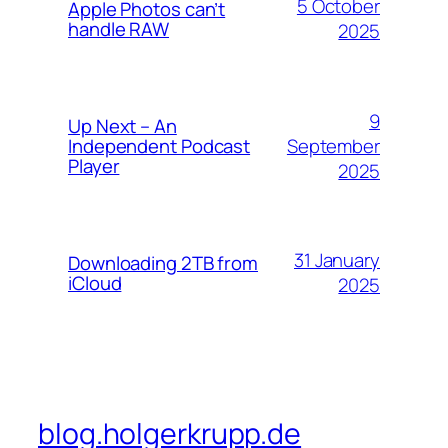
5 October
Apple Photos can’t
handle RAW
2025
9
Up Next – An
September
Independent Podcast
Player
2025
31 January
Downloading 2TB from
iCloud
2025
blog.holgerkrupp.de