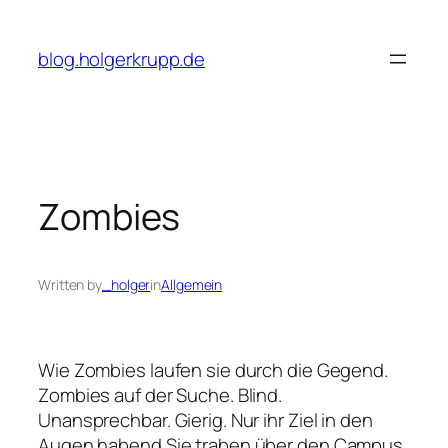
Skip
to
blog.holgerkrupp.de
content
Zombies
Written by
_holger
in
Allgemein
Wie Zombies laufen sie durch die Gegend.
Zombies auf der Suche. Blind.
Unansprechbar. Gierig. Nur ihr Ziel in den
Augen habend.Sie traben über den Campus,