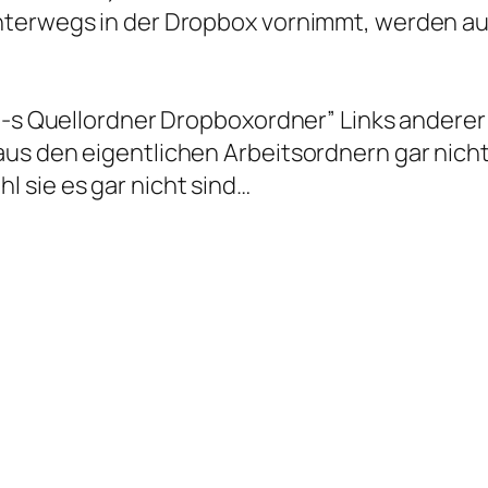
nterwegs in der Dropbox vornimmt, werden au
n -s Quellordner Dropboxordner” Links anderer
us den eigentlichen Arbeitsordnern gar nich
 sie es gar nicht sind…