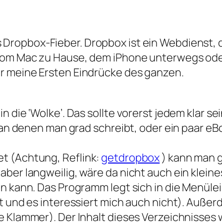
s Dropbox-Fieber. Dropbox ist ein Webdienst, d
 vom Mac zu Hause, dem iPhone unterwegs ode
r meine Ersten Eindrücke des ganzen.
n die ‘Wolke’. Das sollte vorerst jedem klar s
en an denen man grad schreibt, oder ein paar 
t (Achtung, Reflink:
getdropbox
) kann man g
aber langweilig, wäre da nicht auch ein klein
en kann. Das Programm legt sich in die Menül
ht und es interessiert mich auch nicht). Auße
e Klammer). Der Inhalt dieses Verzeichnisses 