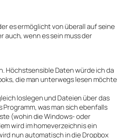
er es ermöglicht von überall auf seine
r auch, wenn es sein muss der
ein. Höchstsensible Daten würde ich da
eBooks, die man unterwegs lesen möchte
leich loslegen und Dateien über das
es Programm, was man sich ebenfalls
eiste (wohin die Windows- oder
rdem wird im homeverzeichnis ein
wird nun automatisch in die Dropbox