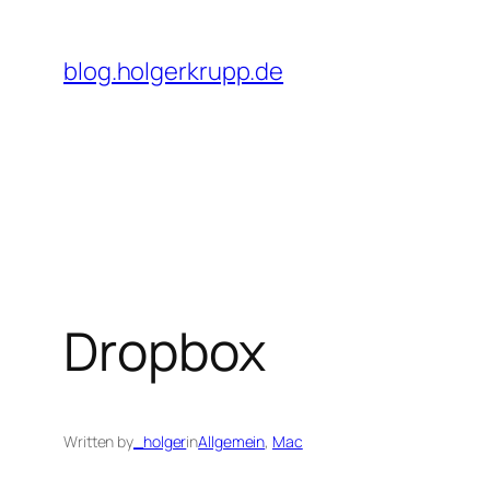
Skip
to
blog.holgerkrupp.de
content
Dropbox
Written by
_holger
in
Allgemein
, 
Mac