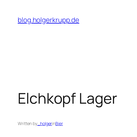
Skip
to
blog.holgerkrupp.de
content
Elchkopf Lager
Written by
_holger
in
Bier