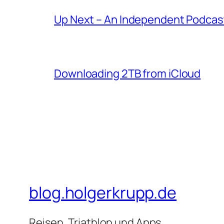
Up Next – An Independent Podcast
Downloading 2TB from iCloud
blog.holgerkrupp.de
Reisen, Triathlon und Apps