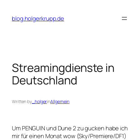
Skip
to
blog.holgerkrupp.de
content
Streamingdienste in
Deutschland
Written by
_holger
in
Allgemein
Um PENGUIN und Dune 2 zu gucken habe ich
mir für einen Monat wow (Sky/Premiere/DF1)