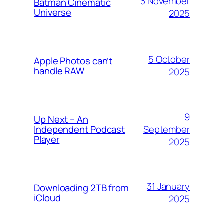
3 November
Batman Cinematic
Universe
2025
5 October
Apple Photos can’t
handle RAW
2025
9
Up Next – An
September
Independent Podcast
Player
2025
31 January
Downloading 2TB from
iCloud
2025