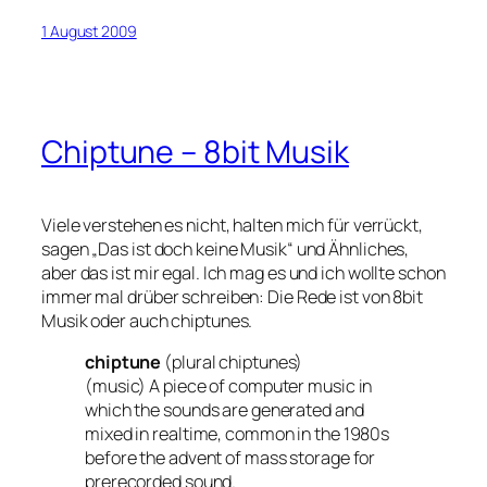
1 August 2009
Chiptune – 8bit Musik
Viele verstehen es nicht, halten mich für verrückt,
sagen „Das ist doch keine Musik“ und Ähnliches,
aber das ist mir egal. Ich mag es und ich wollte schon
immer mal drüber schreiben: Die Rede ist von 8bit
Musik oder auch chiptunes.
chiptune
(plural chiptunes)
(music) A piece of computer music in
which the sounds are generated and
mixed in realtime, common in the 1980s
before the advent of mass storage for
prerecorded sound.