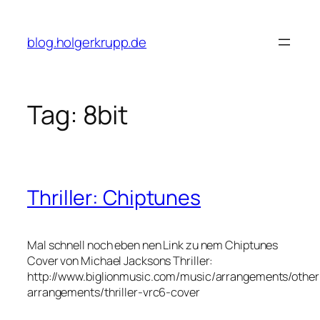
Skip
to
blog.holgerkrupp.de
content
Tag:
8bit
Thriller: Chiptunes
Mal schnell noch eben nen Link zu nem Chiptunes
Cover von Michael Jacksons Thriller:
http://www.biglionmusic.com/music/arrangements/other
arrangements/thriller-vrc6-cover