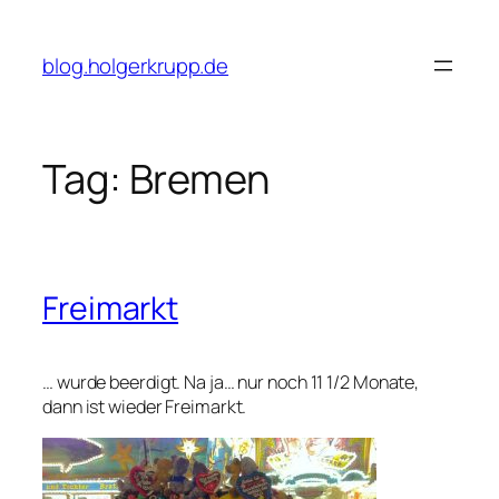
Skip
to
blog.holgerkrupp.de
content
Tag:
Bremen
Freimarkt
… wurde beerdigt. Na ja… nur noch 11 1/2 Monate,
dann ist wieder Freimarkt.