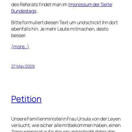
des Referats findet man im
Impressum der Seite
Bundestags
.
Bitte formuliert diesen Text um und schickt ihn dort
ebenfalls hin. Je mehr Leute mitmachen, desto
besser.
(more…)
27 May 2009
Petition
Unsere Familienministerin Frau Ursula von der Leyen
versucht, wie sicher alle mitbekommen haben, einen
Zensurapparat aufzubauen und schiebt dabei das