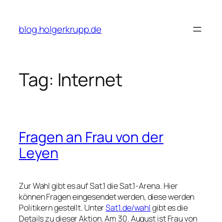
Skip
to
blog.holgerkrupp.de
content
Tag:
Internet
Fragen an Frau von der
Leyen
Zur Wahl gibt es auf Sat.1 die Sat.1-Arena. Hier
können Fragen eingesendet werden, diese werden
Politikern gestellt. Unter
Sat1.de/wahl
gibt es die
Details zu dieser Aktion. Am 30. August ist Frau von