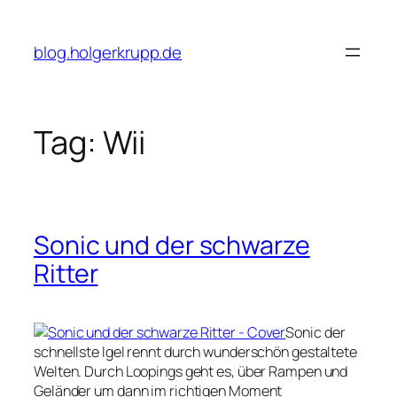
Skip
to
blog.holgerkrupp.de
content
Tag:
Wii
Sonic und der schwarze
Ritter
Sonic der
schnellste Igel rennt durch wunderschön gestaltete
Welten. Durch Loopings geht es, über Rampen und
Geländer um dann im richtigen Moment