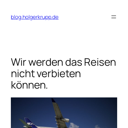
Skip
to
blog.holgerkrupp.de
content
Wir werden das Reisen
nicht verbieten
können.