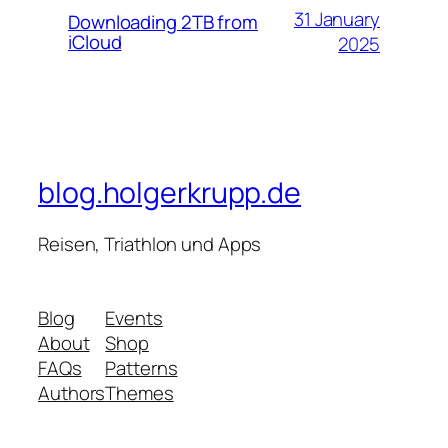
31 January
Downloading 2TB from
iCloud
2025
blog.holgerkrupp.de
Reisen, Triathlon und Apps
Blog
Events
About
Shop
FAQs
Patterns
Authors
Themes