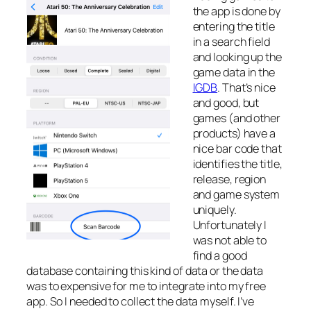
the app is done by
entering the title
in a search field
and looking up the
game data in the
IGDB
. That’s nice
and good, but
games (and other
products) have a
nice bar code that
identifies the title,
release, region
and game system
uniquely.
Unfortunately I
was not able to
find a good
database containing this kind of data or the data
was to expensive for me to integrate into my free
app. So I needed to collect the data myself. I’ve