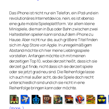
Das iPhone ist nicht nur ein Telefon, ein iPod und ein
revolutionäres Internetdevice, nein, es ist ebenso
eine gute mobile Spieleplattform. Vor allem kleine
Minispiele, die man in Bus oder Bahn zwischen zwei
Haltestellen spielen kann sind auf dem iPhone zu
Hause. Aber nicht nur die, auch größere Titel finden
sich im App Store von Apple. In unregelmäßigem
Abstand möchte ich hier meine Lieblingsspiele
vorstellen. Anfangen möchte ich mit meinen
derzeitigen Top 10, wobei derzeit heißt, dass ich sie
derzeit gut finde, nicht dass ich sie derzeit spiele
oder sie jetzt grad neu sind. Die Reihenfolge lasse
ich auch mal außer acht, da die Spiele doch recht
unterschiedlich sind und ich sie nicht in eine
Reihenfolge bringen kann oder möchte.
(more…)