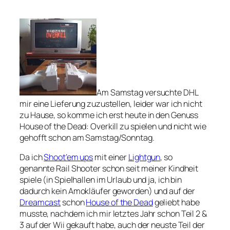
Am Samstag versuchte DHL
mir eine Lieferung zuzustellen, leider war ich nicht
zu Hause, so komme ich erst heute in den Genuss
House of the Dead: Overkill zu spielen und nicht wie
gehofft schon am Samstag/Sonntag.
Da ich
Shoot’em ups
mit einer
Lightgun
, so
genannte Rail Shooter schon seit meiner Kindheit
spiele (in Spielhallen im Urlaub und ja, ich bin
dadurch kein Amokläufer geworden) und auf der
Dreamcast
schon
House of the Dead
geliebt habe
musste, nachdem ich mir letztes Jahr schon Teil 2 &
3 auf der Wii gekauft habe, auch der neuste Teil der