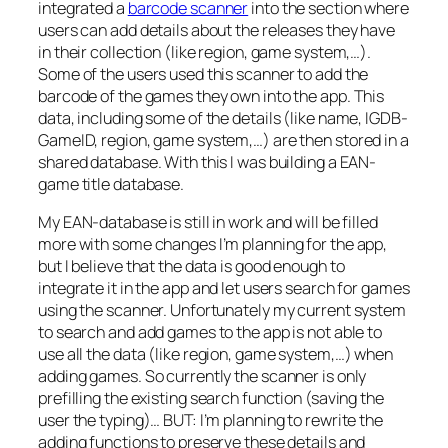
integrated a
barcode scanner
into the section where
users can add details about the releases they have
in their collection (like region, game system,…).
Some of the users used this scanner to add the
barcode of the games they own into the app. This
data, including some of the details (like name, IGDB-
GameID, region, game system,…) are then stored in a
shared database. With this I was building a EAN-
game title database.
My EAN-database is still in work and will be filled
more with some changes I’m planning for the app,
but I believe that the data is good enough to
integrate it in the app and let users search for games
using the scanner. Unfortunately my current system
to search and add games to the app is not able to
use all the data (like region, game system,…) when
adding games. So currently the scanner is only
prefilling the existing search function (saving the
user the typing)… BUT: I’m planning to rewrite the
adding functions to preserve these details and