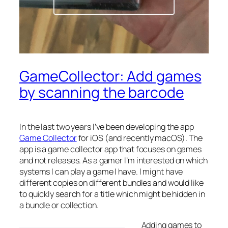
GameCollector: Add games
by scanning the barcode
In the last two years I’ve been developing the app
Game Collector
for iOS (and recently macOS). The
app is a game collector app that focuses on games
and not releases. As a gamer I’m interested on which
systems I can play a game I have. I might have
different copies on different bundles and would like
to quickly search for a title which might be hidden in
a bundle or collection.
Adding games to