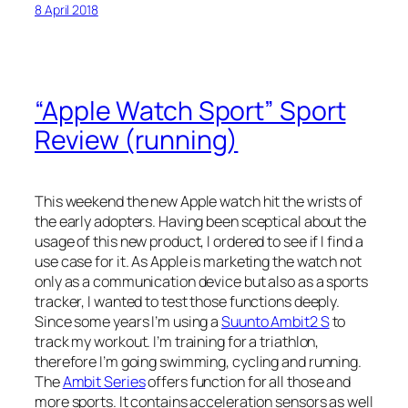
8 April 2018
“Apple Watch Sport” Sport
Review (running)
This weekend the new Apple watch hit the wrists of
the early adopters. Having been sceptical about the
usage of this new product, I ordered to see if I find a
use case for it. As Apple is marketing the watch not
only as a communication device but also as a sports
tracker, I wanted to test those functions deeply.
Since some years I’m using a
Suunto Ambit2 S
to
track my workout. I’m training for a triathlon,
therefore I’m going swimming, cycling and running.
The
Ambit Series
offers function for all those and
more sports. It contains acceleration sensors as well