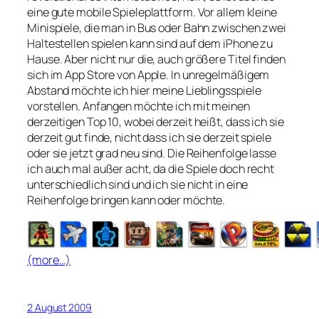
eine gute mobile Spieleplattform. Vor allem kleine
Minispiele, die man in Bus oder Bahn zwischen zwei
Haltestellen spielen kann sind auf dem iPhone zu
Hause. Aber nicht nur die, auch größere Titel finden
sich im App Store von Apple. In unregelmäßigem
Abstand möchte ich hier meine Lieblingsspiele
vorstellen. Anfangen möchte ich mit meinen
derzeitigen Top 10, wobei derzeit heißt, dass ich sie
derzeit gut finde, nicht dass ich sie derzeit spiele
oder sie jetzt grad neu sind. Die Reihenfolge lasse
ich auch mal außer acht, da die Spiele doch recht
unterschiedlich sind und ich sie nicht in eine
Reihenfolge bringen kann oder möchte.
(more…)
2 August 2009