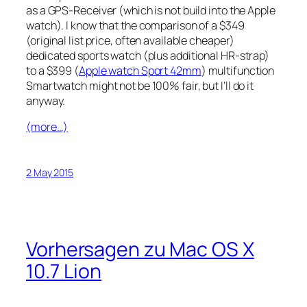
as a GPS-Receiver (which is not build into the Apple
watch). I know that the comparison of a $349
(original list price, often available cheaper)
dedicated sports watch (plus additional HR-strap)
to a $399 (
Apple watch Sport 42mm
) multifunction
Smartwatch might not be 100% fair, but I’ll do it
anyway.
(more…)
2 May 2015
Vorhersagen zu Mac OS X
10.7 Lion