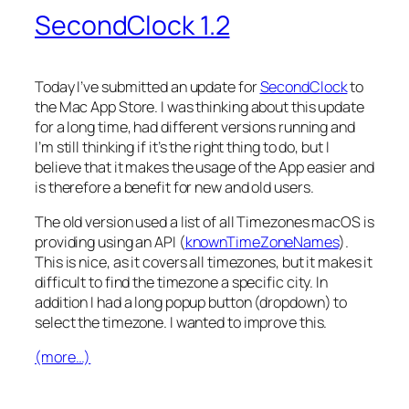
SecondClock 1.2
Today I’ve submitted an update for
SecondClock
to
the Mac App Store. I was thinking about this update
for a long time, had different versions running and
I’m still thinking if it’s the right thing to do, but I
believe that it makes the usage of the App easier and
is therefore a benefit for new and old users.
The old version used a list of all Timezones macOS is
providing using an API (
knownTimeZoneNames
).
This is nice, as it covers all timezones, but it makes it
difficult to find the timezone a specific city. In
addition I had a long popup button (dropdown) to
select the timezone. I wanted to improve this.
(more…)