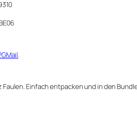
9310
BE06
PGMail
.
nz Faulen. Einfach entpacken und in den Bundl