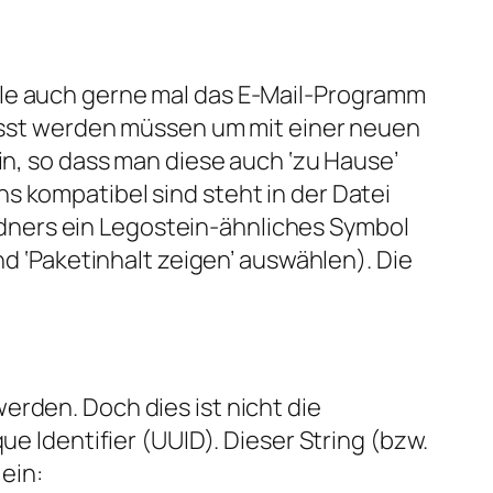
ple auch gerne mal das E-Mail-Programm
epasst werden müssen um mit einer neuen
in, so dass man diese auch ‘zu Hause’
s kompatibel sind steht in der Datei
 Ordners ein Legostein-ähnliches Symbol
nd ‘Paketinhalt zeigen’ auswählen). Die
erden. Doch dies ist nicht die
ue Identifier (UUID). Dieser String (bzw.
 ein: