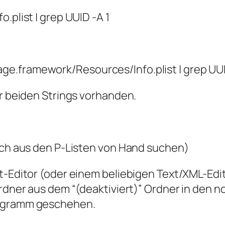
.plist | grep UUID -A 1
e.framework/Resources/Info.plist | grep UUI
er beiden Strings vorhanden.
auch aus den P-Listen von Hand suchen)
t-Editor (oder einem beliebigen Text/XML-Edito
Ordner aus dem “(deaktiviert)” Ordner in den n
rogramm geschehen.