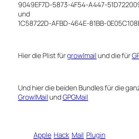
9049EF7D-5873-4F54-A447-51D72200
und
1C58722D-AFBD-464E-81BB-0E05C108
Hier die Plist für
growlmail
und die für
G
Und hier die beiden Bundles für die ga
GrowlMail
und
GPGMail
Apple
Hack
Mail
Plugin