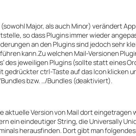
 (sowohl Major, als auch Minor) verändert Ap
nittstelle, so dass Plugins immer wieder ang
änderungen an den Plugins sind jedoch sehr kle
hführen kann.
Zu welchen Mail-Versionen Plugin
ts’ des jeweiligen Plugins (sollte statt eines
t gedrückter ctrl-Taste auf das Icon klicken u
/Bundles bzw. …/Bundles (deaktiviert).
aktuelle Version von Mail dort eingetragen w
n ein eindeutiger String, die Universally Uniq
erminals herausfinden. Dort gibt man folgendes