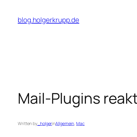
Skip
to
blog.holgerkrupp.de
content
Mail-Plugins reakt
Written by
_holger
in
Allgemein
, 
Mac