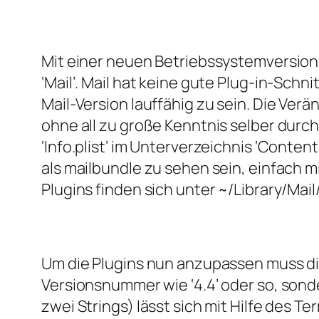
Mit einer neuen Betriebssystemversion
‘Mail’. Mail hat keine gute Plug-in-Sch
Mail-Version lauffähig zu sein. Die Ver
ohne all zu große Kenntnis selber durc
‘Info.plist’ im Unterverzeichnis ‘Conten
als mailbundle zu sehen sein, einfach mi
Plugins finden sich unter ~/Library/Mail
Um die Plugins nun anzupassen muss die 
Versionsnummer wie ‘4.4’ oder so, sonder
zwei Strings) lässt sich mit Hilfe des T