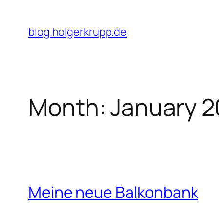
Skip
to
blog.holgerkrupp.de
content
Month:
January 2
Meine neue Balkonbank