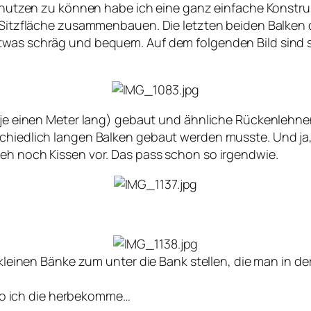
ll nutzen zu können habe ich eine ganz einfache Konstru
r Sitzfläche zusammenbauen. Die letzten beiden Balken d
etwas schräg und bequem. Auf dem folgenden Bild sind 
e (je einen Meter lang) gebaut und ähnliche Rückenleh
schiedlich langen Balken gebaut werden musste. Und ja
 eh noch Kissen vor. Das pass schon so irgendwie.
en kleinen Bänke zum unter die Bank stellen, die man in
o ich die herbekomme…