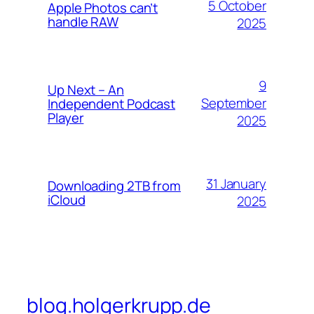
5 October
Apple Photos can’t
handle RAW
2025
9
Up Next – An
September
Independent Podcast
Player
2025
31 January
Downloading 2TB from
iCloud
2025
blog.holgerkrupp.de