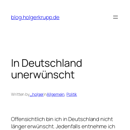
Skip
to
blog.holgerkrupp.de
content
In Deutschland
unerwünscht
Written by
_holger
in
Allgemein
, 
Politik
Offensichtlich bin ich in Deutschland nicht
länger erwünscht. Jedenfalls entnehme ich